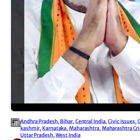
Andhra Pradesh
, 
Bihar
, 
Central India
, 
Civic Issues
, 
kashmir
, 
Karnataka
, 
Maharashtra
, 
Maharashtra Cr
Uttar Pradesh
, 
West India