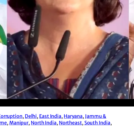
Corruption
, 
Delhi
, 
East India
, 
Haryana
, 
Jammu &
ime
, 
Manipur
, 
North India
, 
Northeast
, 
South India
, 