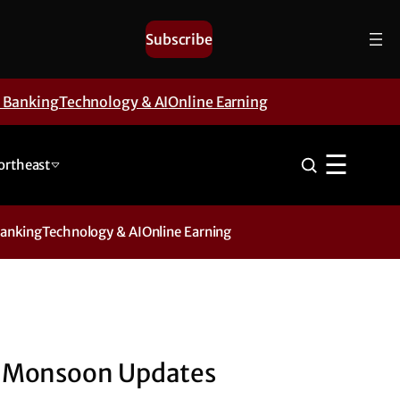
Subscribe
& Banking
Technology & AI
Online Earning
☰
ortheast
Banking
Technology & AI
Online Earning
Monsoon Updates