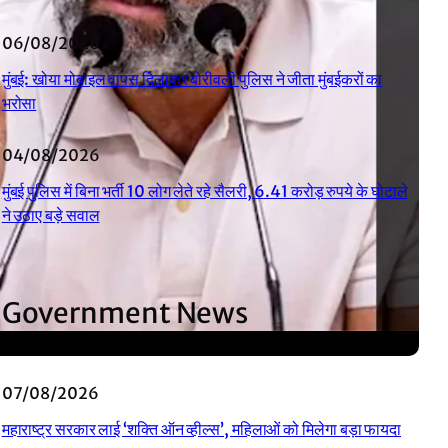
06/08/2026
मुंबई: खोया मोबाइल वापस दिलाकर बोरीवली पुलिस ने जीता मुंबईकरों का
भरोसा
04/08/2026
मुंबई पुलिस में बिना भर्ती 10 लोग लेते रहे सैलरी, 6.41 करोड़ रुपये के घोटाले
ने उठाए बड़े सवाल
Government News
07/08/2026
महाराष्ट्र सरकार लाई ‘शक्ति ऑन व्हील्स’, महिलाओं को मिलेगा बड़ा फायदा