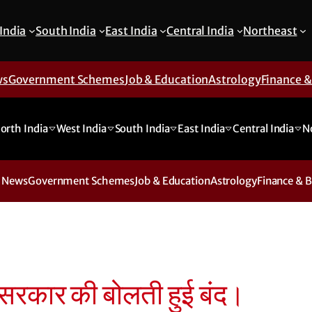
India
South India
East India
Central India
Northeast
ws
Government Schemes
Job & Education
Astrology
Finance 
orth India
West India
South India
East India
Central India
N
 News
Government Schemes
Job & Education
Astrology
Finance & 
दी सरकार की बोलती हुई बंद।