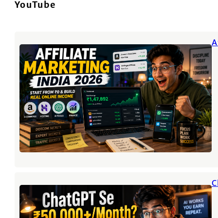
YouTube
A
C