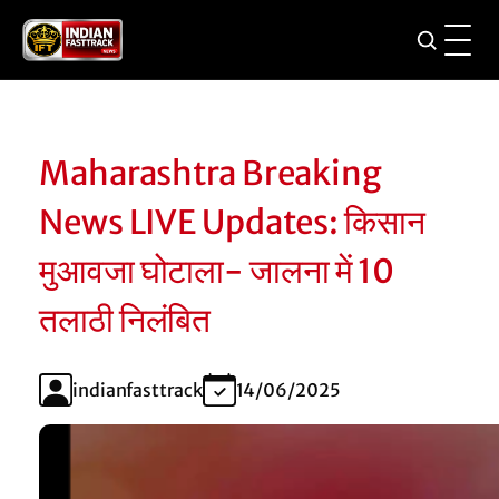
Maharashtra Breaking
News LIVE Updates: किसान
मुआवजा घोटाला- जालना में 10
तलाठी निलंबित
indianfasttrack
14/06/2025