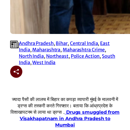
Andhra Pradesh
, 
Bihar
, 
Central India
, 
East
India
, 
Maharashtra
, 
Maharashtra Crime
, 
North India
, 
Northeast
, 
Police Action
, 
South
India
, 
West India
ज्यादा पैसों की लालच में बिहार का कपड़ा व्यापारी मुंबई के मालवनी में
ड्रग्स की तस्करी करते गिरफ्तार। बताया कि आंध्रप्रदेश के
विशाखापटनम से लाया था ड्रग्स ..
Drugs smuggled from
Visakhapatnam in Andhra Pradesh to
Mumbai