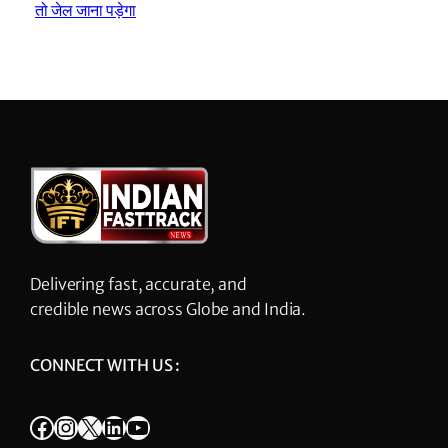
तो जेल जाना पड़ेगा
Delivering fast, accurate, and
credible news across Globe and India.
CONNECT WITH US :
Facebook
Instagram
X
LinkedIn
YouTube