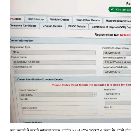
इस मामले में सबसे चौंकाने वाला आरोप MH47AJ0334 नंबर के ऑटो से जु