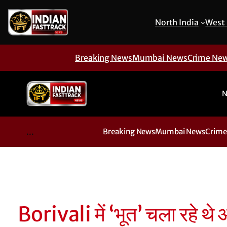
North India
West 
Breaking News
Mumbai News
Crime Ne
N
...
Breaking News
Mumbai News
Crime
Borivali में ‘भूत’ चला रहे थ