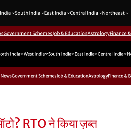
India
South India
East India
Central India
Northeast
ws
Government Schemes
Job & Education
Astrology
Finance 
orth India
West India
South India
East India
Central India
N
 News
Government Schemes
Job & Education
Astrology
Finance & 
े ऑटो? RTO ने किया ज़ब्त