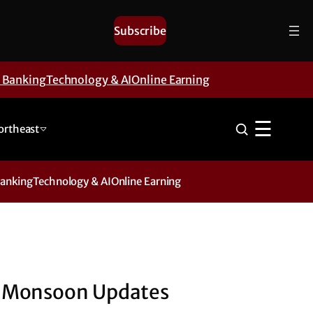
Subscribe
& Banking
Technology & AI
Online Earning
☰
ortheast
Banking
Technology & AI
Online Earning
Monsoon Updates