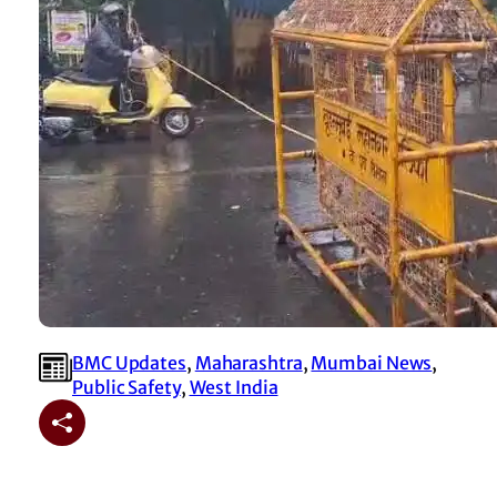
BMC Updates
, 
Maharashtra
, 
Mumbai News
, 
Public Safety
, 
West India