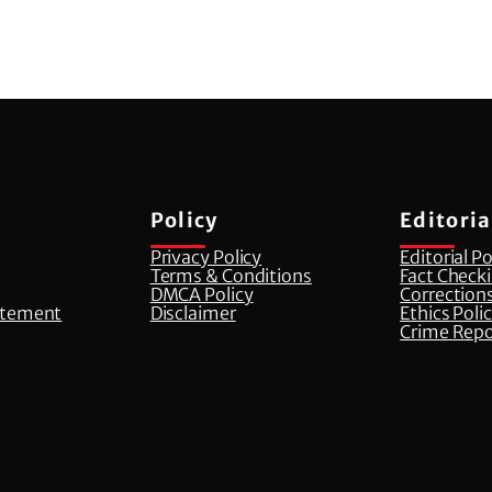
Policy
Editoria
Privacy Policy
Editorial Po
Terms & Conditions
Fact Checki
DMCA Policy
Corrections
atement
Disclaimer
⁠Ethics Poli
Crime Repo