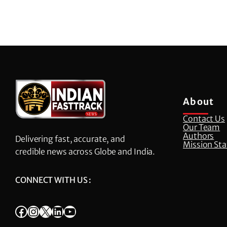
About
Contact Us
Our Team
Authors
Delivering fast, accurate, and
Mission St
credible news across Globe and India.
CONNECT WITH US :
Facebook
Instagram
X
LinkedIn
YouTube