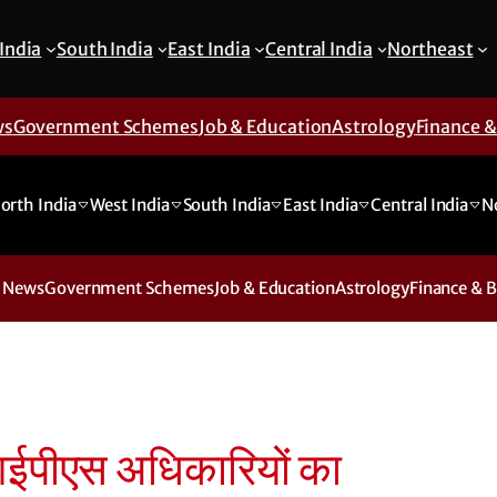
India
South India
East India
Central India
Northeast
ws
Government Schemes
Job & Education
Astrology
Finance 
orth India
West India
South India
East India
Central India
N
 News
Government Schemes
Job & Education
Astrology
Finance & 
 आईपीएस अधिकारियों का