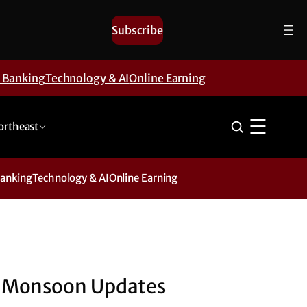
Subscribe
& Banking
Technology & AI
Online Earning
☰
ortheast
Banking
Technology & AI
Online Earning
Monsoon Updates