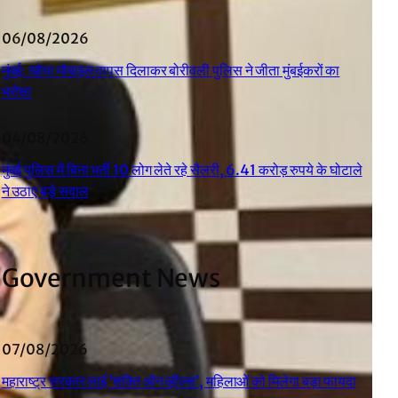
06/08/2026
मुंबई: खोया मोबाइल वापस दिलाकर बोरीवली पुलिस ने जीता मुंबईकरों का
भरोसा
04/08/2026
मुंबई पुलिस में बिना भर्ती 10 लोग लेते रहे सैलरी, 6.41 करोड़ रुपये के घोटाले
ने उठाए बड़े सवाल
Government News
07/08/2026
महाराष्ट्र सरकार लाई ‘शक्ति ऑन व्हील्स’, महिलाओं को मिलेगा बड़ा फायदा