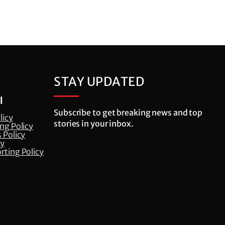
STAY UPDATED
l
Subscribe to get breaking news and top
licy
stories in your inbox.
ng Policy
 Policy
cy
rting Policy