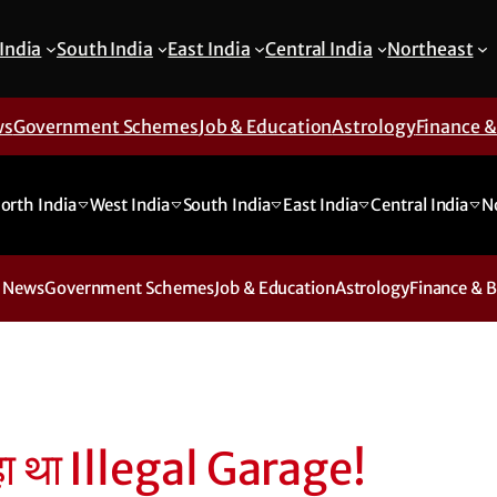
India
South India
East India
Central India
Northeast
ws
Government Schemes
Job & Education
Astrology
Finance 
orth India
West India
South India
East India
Central India
N
 News
Government Schemes
Job & Education
Astrology
Finance & 
ा था Illegal Garage!