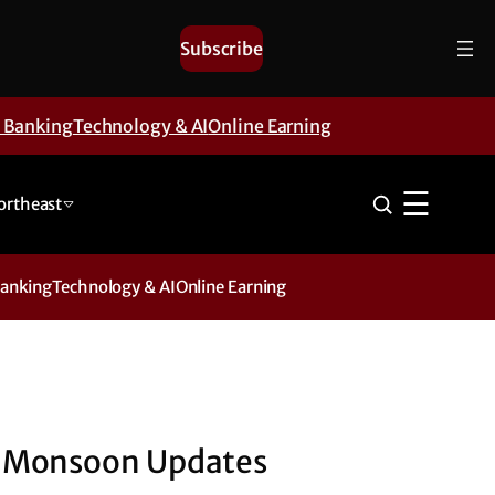
Subscribe
& Banking
Technology & AI
Online Earning
☰
ortheast
Banking
Technology & AI
Online Earning
Monsoon Updates