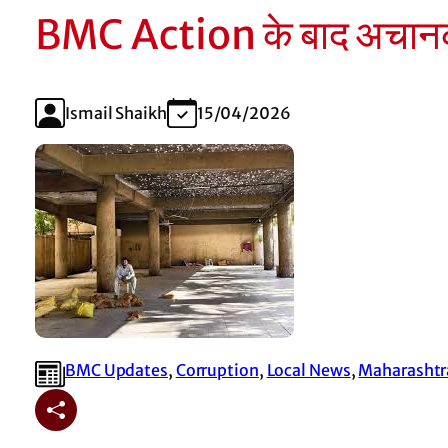
BMC Action के बाद अचानक ब
Ismail Shaikh
15/04/2026
BMC Updates
, 
Corruption
, 
Local News
, 
Maharashtr