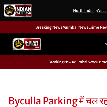
North India
West 
Breaking News
Mumbai News
Crime Ne
N
...
Breaking News
Mumbai News
Crime
Byculla Parking में चल रह