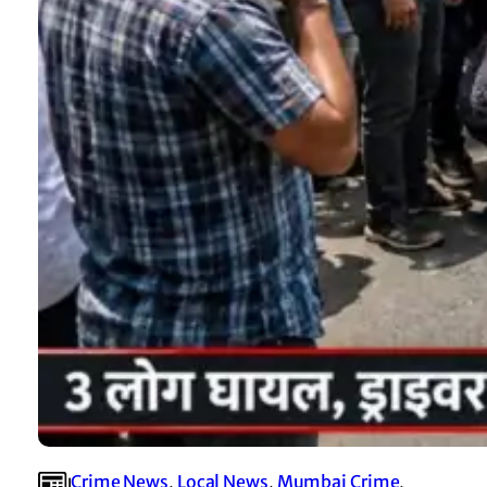
Crime News
, 
Local News
, 
Mumbai Crime
, 