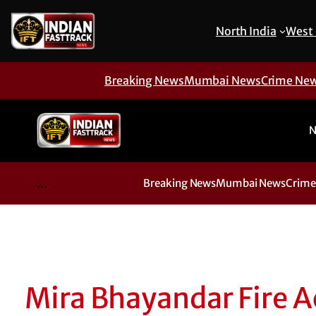
North India
West 
Breaking News
Mumbai News
Crime Ne
N
...
Breaking News
Mumbai News
Crime
Mira Bhayandar Fire Acci