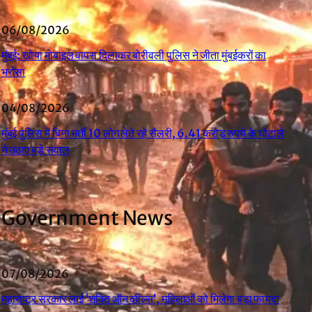
06/08/2026
मुंबई: खोया मोबाइल वापस दिलाकर बोरीवली पुलिस ने जीता मुंबईकरों का
भरोसा
04/08/2026
मुंबई पुलिस में बिना भर्ती 10 लोग लेते रहे सैलरी, 6.41 करोड़ रुपये के घोटाले
ने उठाए बड़े सवाल
Government News
07/08/2026
महाराष्ट्र सरकार लाई ‘शक्ति ऑन व्हील्स’, महिलाओं को मिलेगा बड़ा फायदा