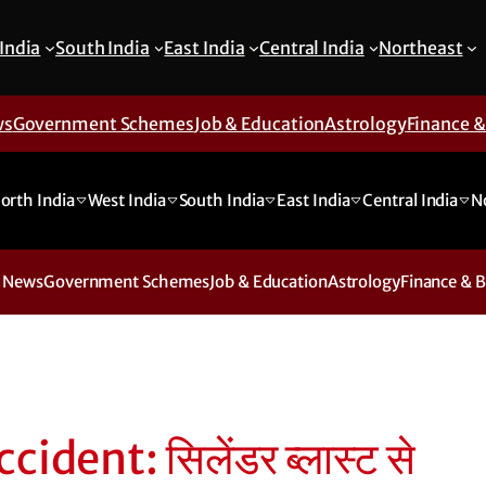
India
South India
East India
Central India
Northeast
ws
Government Schemes
Job & Education
Astrology
Finance 
orth India
West India
South India
East India
Central India
N
 News
Government Schemes
Job & Education
Astrology
Finance & 
dent: सिलेंडर ब्लास्ट से