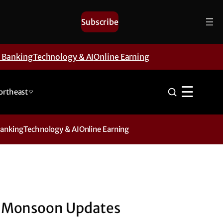
Subscribe
& Banking
Technology & AI
Online Earning
☰
ortheast
Banking
Technology & AI
Online Earning
Monsoon Updates