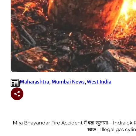
Maharashtra
, 
Mumbai News
, 
West India
Mira Bhayandar Fire Accident में बड़ा खुलासा—Indralok Phase 4
खाक। Illegal gas cylin