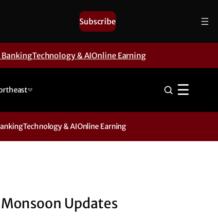
Subscribe
& Banking
Technology & AI
Online Earning
☰
ortheast
Banking
Technology & AI
Online Earning
Monsoon Updates