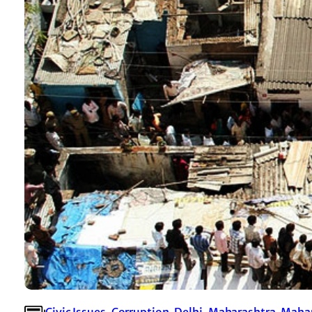
Civic Issues
, 
Corruption
, 
Delhi
, 
Maharashtra
, 
Mahar