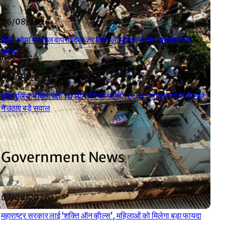
06/08/2026
मुंबई: खोया मोबाइल वापस दिलाकर बोरीवली पुलिस ने जीता मुंबईकरों का
भरोसा
04/08/2026
मुंबई पुलिस में बिना भर्ती 10 लोग लेते रहे सैलरी, 6.41 करोड़ रुपये के घोटाले
ने उठाए बड़े सवाल
Government News
07/08/2026
महाराष्ट्र सरकार लाई ‘शक्ति ऑन व्हील्स’, महिलाओं को मिलेगा बड़ा फायदा