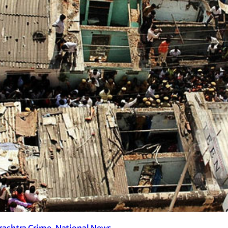
ashtra Crime
, 
National News