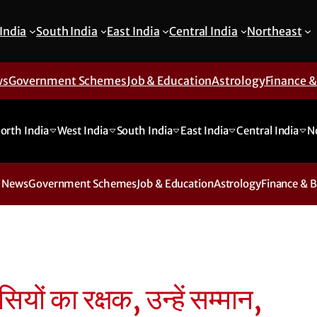
India
South India
East India
Central India
Northeast
ws
Government Schemes
Job & Education
Astrology
Finance 
orth India
West India
South India
East India
Central India
N
 News
Government Schemes
Job & Education
Astrology
Finance & 
सियों का रक्षक, उन्हें सम्मान,