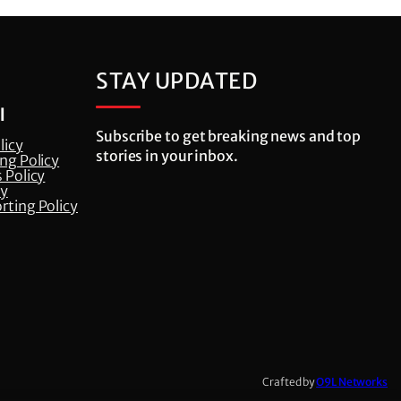
STAY UPDATED
l
Subscribe to get breaking news and top
licy
stories in your inbox.
ng Policy
 Policy
cy
rting Policy
Crafted by
O9L Networks