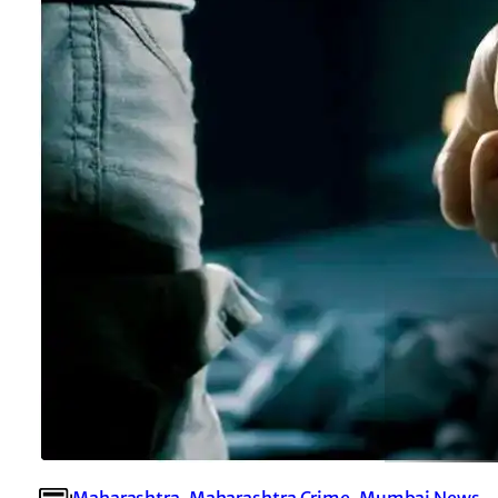
Maharashtra
, 
Maharashtra Crime
, 
Mumbai News