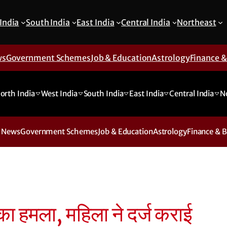
India
South India
East India
Central India
Northeast
ws
Government Schemes
Job & Education
Astrology
Finance 
orth India
West India
South India
East India
Central India
N
 News
Government Schemes
Job & Education
Astrology
Finance & 
का हमला, महिला ने दर्ज कराई