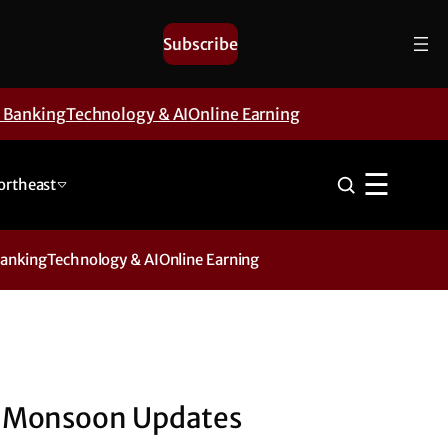
Subscribe
& Banking
Technology & AI
Online Earning
☰
ortheast
Banking
Technology & AI
Online Earning
Monsoon Updates