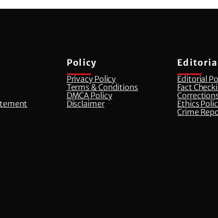
Policy
Editoria
Privacy Policy
Editorial Po
Terms & Conditions
Fact Checki
DMCA Policy
Corrections
atement
Disclaimer
⁠Ethics Poli
Crime Repo