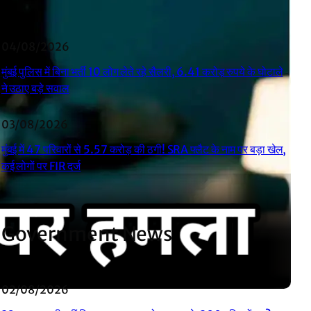
04/08/2026
मुंबई पुलिस में बिना भर्ती 10 लोग लेते रहे सैलरी, 6.41 करोड़ रुपये के घोटाले
ने उठाए बड़े सवाल
03/08/2026
मुंबई में 47 परिवारों से 5.57 करोड़ की ठगी! SRA फ्लैट के नाम पर बड़ा खेल,
कई लोगों पर FIR दर्ज
Government News
02/08/2026