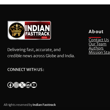
About
Contact Us
Our Team
Authors
Delivering fast, accurate, and
Mission St
credible news across Globe and India.
CONNECT WITH US :
Facebook
Instagram
X
LinkedIn
YouTube
All rights reserved by
Indian Fasttrack