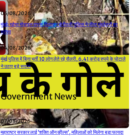
06/08/2026
मुंबई: खोया मोबाइल वापस दिलाकर बोरीवली पुलिस ने जीता मुंबईकरों का
भरोसा
04/08/2026
मुंबई पुलिस में बिना भर्ती 10 लोग लेते रहे सैलरी, 6.41 करोड़ रुपये के घोटाले
ने उठाए बड़े सवाल
Government News
07/08/2026
महाराष्ट्र सरकार लाई ‘शक्ति ऑन व्हील्स’, महिलाओं को मिलेगा बड़ा फायदा