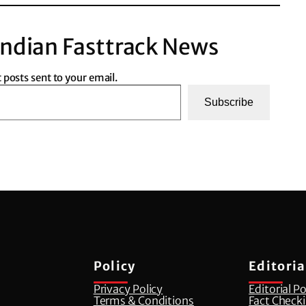
ndian Fasttrack News
t posts sent to your email.
Subscribe
Policy
Editoria
Privacy Policy
Editorial Po
Terms & Conditions
Fact Checki