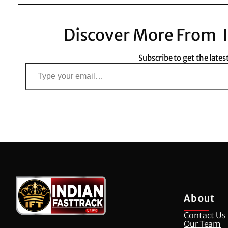
Discover More From I
Subscribe to get the lates
Type your email…
About
Contact Us
Our Team