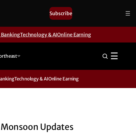
Subscribe
& Banking
Technology & AI
Online Earning
☰
ortheast
Banking
Technology & AI
Online Earning
Monsoon Updates