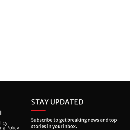
STAY UPDATED
l
Subscribe to get breaking news and top
licy
stories in your inbox.
ng Policy