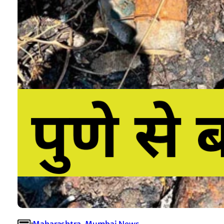
Maharashtra
, 
Mumbai News