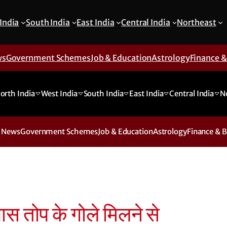
India
South India
East India
Central India
Northeast
ws
Government Schemes
Job & Education
Astrology
Finance 
orth India
West India
South India
East India
Central India
N
 News
Government Schemes
Job & Education
Astrology
Finance & 
ास तोप के गोले मिलने से