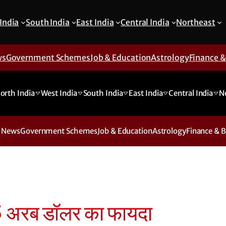
India
South India
East India
Central India
Northeast
ws
Government Schemes
Job & Education
Astrology
Finance 
orth India
West India
South India
East India
Central India
N
 News
Government Schemes
Job & Education
Astrology
Finance & 
.5 अरब डॉलर का फायदा