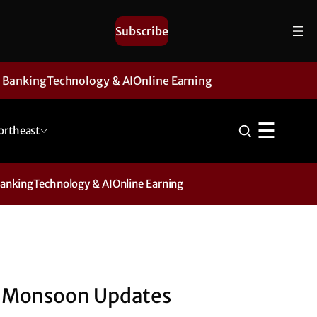
Subscribe
& Banking
Technology & AI
Online Earning
☰
ortheast
Banking
Technology & AI
Online Earning
Monsoon Updates