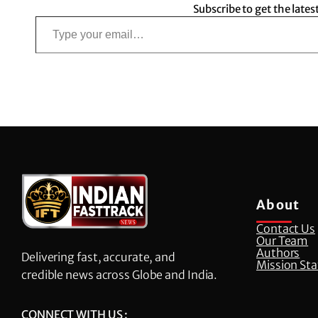
Subscribe to get the lates
Type your email…
About
Contact Us
Our Team
Authors
Delivering fast, accurate, and
Mission St
credible news across Globe and India.
CONNECT WITH US :