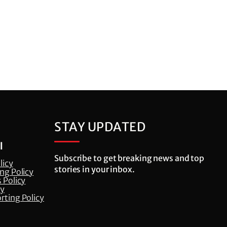
STAY UPDATED
l
Subscribe to get breaking news and top
licy
stories in your inbox.
ng Policy
 Policy
cy
rting Policy