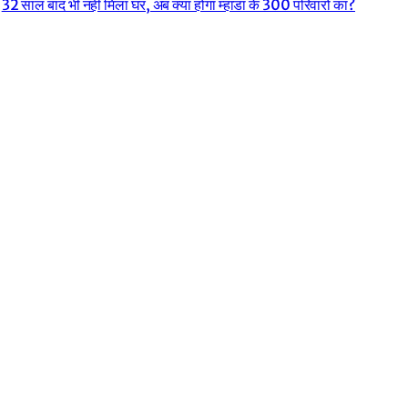
32 साल बाद भी नहीं मिला घर, अब क्या होगा म्हाडा के 300 परिवारों का?