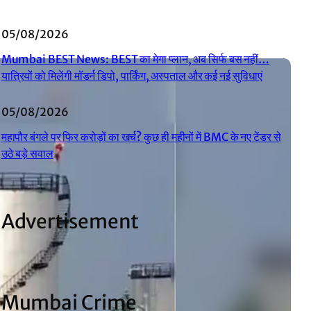
05/08/2026
Mumbai BEST News: BEST का मेगा प्लान, अब सिर्फ बस नहीं…
यात्रियों को मिलेंगी मॉडर्न डिपो, पार्किंग, अस्पताल और कई नई सुविधाएं
05/08/2026
महापौर बंगले पर फिर करोड़ों का खर्च? कुछ ही महीनों में BMC के नए टेंडर से
उठे बड़े सवाल
Advertisement
Mumbai Crime