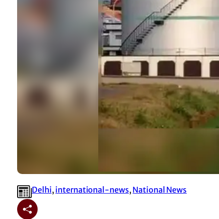
Delhi
, 
international-news
, 
National News