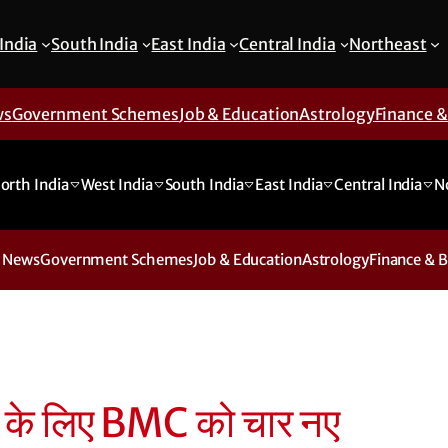
India
South India
East India
Central India
Northeast
ws
Government Schemes
Job & Education
Astrology
Finance 
orth India
West India
South India
East India
Central India
N
 News
Government Schemes
Job & Education
Astrology
Finance & 
ाने के लिए BMC को चार नए