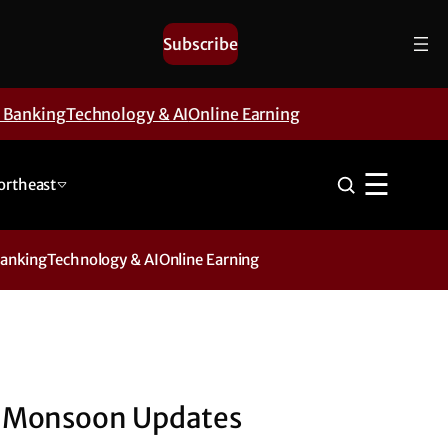
Subscribe
& Banking
Technology & AI
Online Earning
☰
ortheast
Banking
Technology & AI
Online Earning
Monsoon Updates