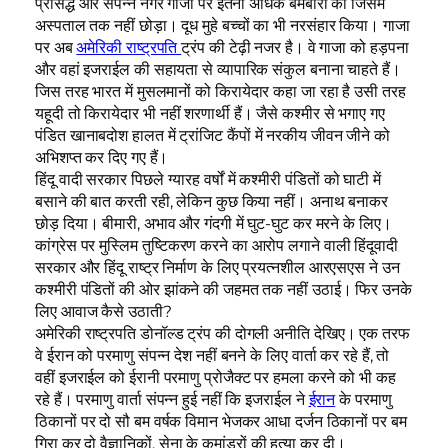
प्रसिद्ध और संपन्न नगर गाजा पर इतनी अधिक बमबारी की जिसमें
अस्पताल तक नहीं छोड़ा। दूध मुहे बच्चों का भी नरसंहार किया। गाजा
पर अब
अमेरिकी राष्ट्रपति
ट्रंप की टेढ़ी नजर है। वे गाजा को हड़पना
और वहां इजराईल की सहायता से व्यापारिक संकुल बनाना चाहते हैं।
जिस तरह भारत में मुसलमानों को किरायेदार कहा जा रहा है उसी तरह
यहूदी तो किरायेदार भी नहीं शरणार्थी हैं। जैसे कश्मीर से भगाए गए
पंडित खानाबदोश हालत में ट्रांजिट कैंपों में नरकीय जीवन जीने को
अभिशप्त कर दिए गए हैं।
हिंदू वादी सरकार पिछले ग्यारह वर्षों में कश्मीरी पंडितों को घाटी में
बसाने की बात करती रही, लेकिन कुछ किया नहीं। अनाथ बनाकर
छोड़ दिया। बीमारी, अभाव और गंदगी में घुट-घुट कर मरने के लिए।
कांग्रेस पर मुस्लिम तुष्टिकरण करने का आरोप लगाने वाली हिंदूवादी
सरकार और हिंदू राष्ट्र निर्माण के लिए प्रयत्नशील आरएसएस ने उन
कश्मीरी पंडितों की ओर झांकने की जहमत तक नहीं उठाई। फिर उनके
लिए आवाज कैसे उठाती?
अमेरिकी राष्ट्रपति डोनॉल्ड ट्रंप की दोगली अनीति देखिए। एक तरफ
वे ईरान को परमाणु संपन्न देश नहीं बनने के लिए वार्ता कर रहे हैं, तो
वहीं इजराईल को ईरानी परमाणु प्रोजैक्ट पर हमला करने को भी कह
रहे हैं। परमाणु वार्ता संपन्न हुई नहीं कि इजराईल ने
ईरान
के परमाणु
ठिकानों पर दो सौ बम वर्षक विमान भेजकर आधा दर्जन ठिकानों पर बम
गिरा कर दो वैज्ञानिकों, सेना के कमांडरों की हत्या कर दी।