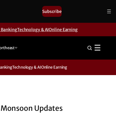
Subscribe
& Banking
Technology & AI
Online Earning
☰
ortheast
Banking
Technology & AI
Online Earning
Monsoon Updates