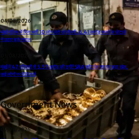
04/08/2026
मुंबई पुलिस में बिना भर्ती 10 लोग लेते रहे सैलरी, 6.41 करोड़ रुपये के घोटाले
ने उठाए बड़े सवाल
03/08/2026
मुंबई में 47 परिवारों से 5.57 करोड़ की ठगी! SRA फ्लैट के नाम पर बड़ा खेल,
कई लोगों पर FIR दर्ज
Government News
02/08/2026