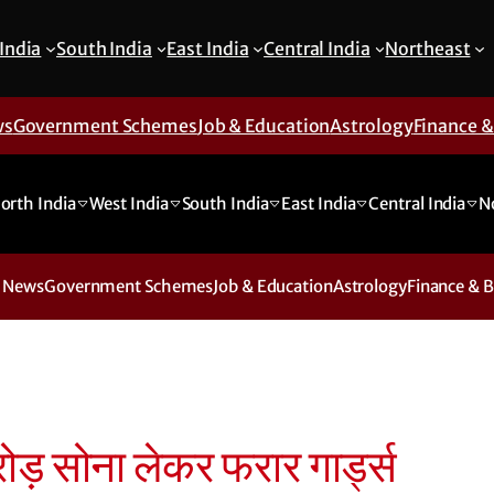
India
South India
East India
Central India
Northeast
ws
Government Schemes
Job & Education
Astrology
Finance 
orth India
West India
South India
East India
Central India
N
 News
Government Schemes
Job & Education
Astrology
Finance & 
 सोना लेकर फरार गार्ड्स