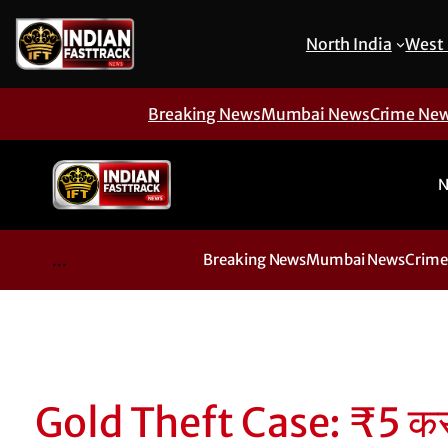
North India
West 
Breaking News
Mumbai News
Crime Ne
N
...
Breaking News
Mumbai News
Crime
Gold Theft Case: ₹5 करोड़