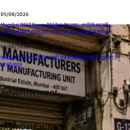
05/08/2026
Mumbai BEST News: BEST का मेगा प्लान, अब सिर्फ बस नहीं…
यात्रियों को मिलेंगी मॉडर्न डिपो, पार्किंग, अस्पताल और कई नई सुविधाएं
05/08/2026
महापौर बंगले पर फिर करोड़ों का खर्च? कुछ ही महीनों में BMC के नए टेंडर से
उठे बड़े सवाल
Advertisement
Mumbai Crime