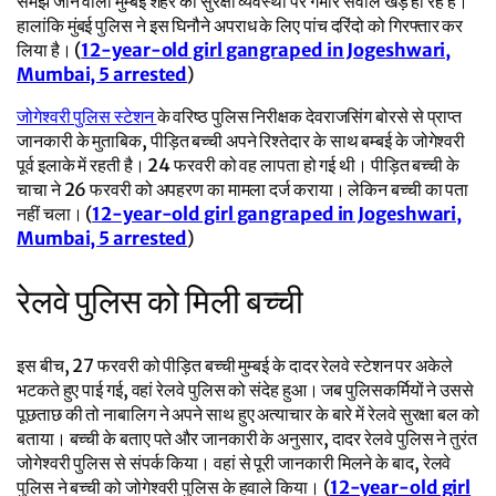
समझे जाने वाली मुम्बई शहर की सुरक्षा व्यवस्था पर गंभीर सवाल खड़े हो रहे हैं।
हालांकि मुंबई पुलिस ने इस घिनौने अपराध के लिए पांच दरिंदो को गिरफ्तार कर
लिया है। (
12-year-old girl gangraped in Jogeshwari,
Mumbai, 5 arrested
)
जोगेश्वरी पुलिस स्टेशन
के वरिष्ठ पुलिस निरीक्षक देवराजसिंग बोरसे से प्राप्त
जानकारी के मुताबिक, पीड़ित बच्ची अपने रिश्तेदार के साथ बम्बई के जोगेश्वरी
पूर्व इलाके में रहती है। 24 फरवरी को वह लापता हो गई थी। पीड़ित बच्ची के
चाचा ने 26 फरवरी को अपहरण का मामला दर्ज कराया। लेकिन बच्ची का पता
नहीं चला। (
12-year-old girl gangraped in Jogeshwari,
Mumbai, 5 arrested
)
रेलवे पुलिस को मिली बच्ची
इस बीच, 27 फरवरी को पीड़ित बच्ची मुम्बई के दादर रेलवे स्टेशन पर अकेले
भटकते हुए पाई गई, वहां रेलवे पुलिस को संदेह हुआ। जब पुलिसकर्मियों ने उससे
पूछताछ की तो नाबालिग ने अपने साथ हुए अत्याचार के बारे में रेलवे सुरक्षा बल को
बताया। बच्ची के बताए पते और जानकारी के अनुसार, दादर रेलवे पुलिस ने तुरंत
जोगेश्वरी पुलिस से संपर्क किया। वहां से पूरी जानकारी मिलने के बाद, रेलवे
पुलिस ने बच्ची को जोगेश्वरी पुलिस के हवाले किया। (
12-year-old girl