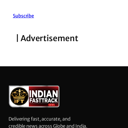
Subscribe
| Advertisement
Delivering fast, accurate, and
credible news across Globe and India.