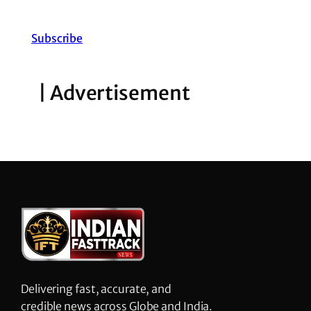
Subscribe
| Advertisement
Delivering fast, accurate, and
credible news across Globe and India.