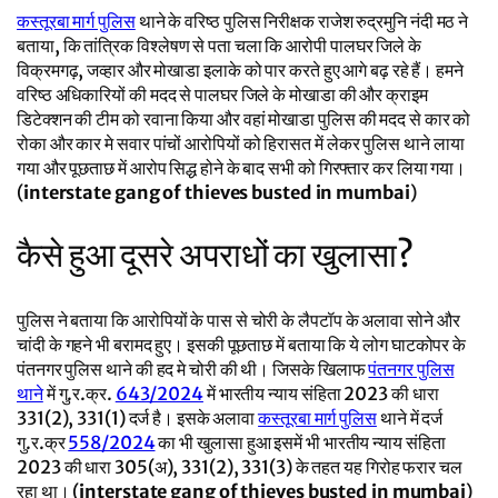
कस्तूरबा मार्ग पुलिस
थाने के वरिष्ठ पुलिस निरीक्षक राजेश रुद्रमुनि नंदी मठ ने
बताया, कि तांत्रिक विश्लेषण से पता चला कि आरोपी पालघर जिले के
विक्रमगढ़, जव्हार और मोखाडा इलाके को पार करते हुए आगे बढ़ रहे हैं। हमने
वरिष्ठ अधिकारियों की मदद से पालघर जिले के मोखाडा की और क्राइम
डिटेक्शन की टीम को रवाना किया और वहां मोखाडा पुलिस की मदद से कार को
रोका और कार मे सवार पांचों आरोपियों को हिरासत में लेकर पुलिस थाने लाया
गया और पूछताछ में आरोप सिद्ध होने के बाद सभी को गिरफ्तार कर लिया गया।
(
interstate gang of thieves busted in mumbai
)
कैसे हुआ दूसरे अपराधों का खुलासा?
पुलिस ने बताया कि आरोपियों के पास से चोरी के लैपटॉप के अलावा सोने और
चांदी के गहने भी बरामद हुए। इसकी पूछताछ में बताया कि ये लोग घाटकोपर के
पंतनगर पुलिस थाने की हद मे चोरी की थी। जिसके खिलाफ
पंतनगर पुलिस
थाने
में गु.र.क्र.
643/2024
में भारतीय न्याय संहिता 2023 की धारा
331(2), 331(1) दर्ज है। इसके अलावा
कस्तूरबा मार्ग पुलिस
थाने में दर्ज
गु.र.क्र
558/2024
का भी खुलासा हुआ इसमें भी भारतीय न्याय संहिता
2023 की धारा 305(अ), 331(2), 331(3) के तहत यह गिरोह फरार चल
रहा था। (
interstate gang of thieves busted in mumbai
)