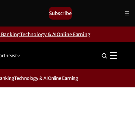
Subscribe
& Banking
Technology & AI
Online Earning
☰
ortheast
Banking
Technology & AI
Online Earning