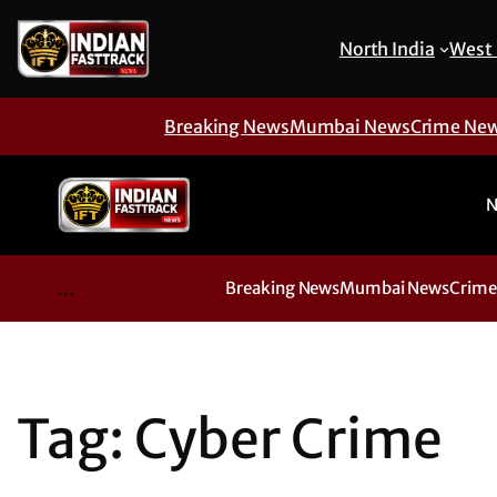
Skip
to
North India
West 
content
Breaking News
Mumbai News
Crime Ne
N
...
Breaking News
Mumbai News
Crime
Tag:
Cyber Crime