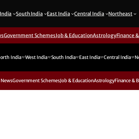
India
South India
East India
Central India
Northeast
ws
Government Schemes
Job & Education
Astrology
Finance 
orth India
West India
South India
East India
Central India
N
 News
Government Schemes
Job & Education
Astrology
Finance & 